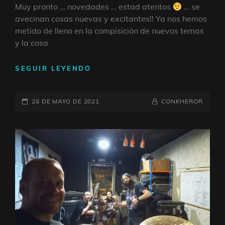
Muy pronto … novedades … estad atentos
… se
avecinan cosas nuevas y excitantes!! Ya nos hemos
metido de lleno en la compisición de nuevos temas
y la cosa
METIDOS
SEGUIR LEYENDO
EN
LA
PUBLICADO
CREACIÓN
POR
BYLINE
28 DE MAYO DE 2021
CONKHEROR
DE
EL
LÍNEA
NUEVOS
TEMAS