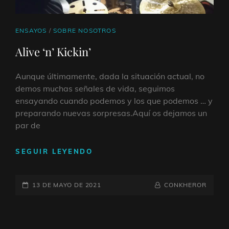
ENLACES
ENSAYOS
/
SOBRE NOSOTROS
DE
Alive ‘n’ Kickin’
CATEGORÍAS
Aunque últimamente, dada la situación actual, no
demos muchas señales de vida, seguimos
ensayando cuando podemos y los que podemos … y
preparando nuevas sorpresas.Aquí os dejamos un
par de
ALIVE
SEGUIR LEYENDO
‘N’
KICKIN’
PUBLICADO
POR
BYLINE
13 DE MAYO DE 2021
CONKHEROR
EL
LÍNEA