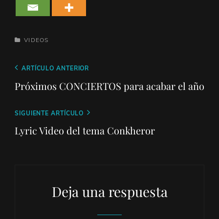
CATEGORÍAS
VIDEOS
Navegación
Entrada
ARTÍCULO ANTERIOR
de
anterior
Próximos CONCIERTOS para acabar el año
entradas
Entrada
SIGUIENTE ARTÍCULO
siguiente
Lyric Video del tema Conkheror
Deja una respuesta