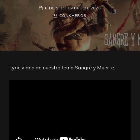
PUBLICADO
6 DE SEPTIEMBRE DE 2023
EL
POR
BYLINE
CONKHEROR
LÍNEA
Lyric video de nuestro tema Sangre y Muerte.